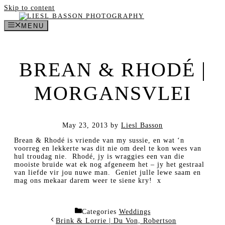
Skip to content
MENU
BREAN & RHODÉ |
MORGANSVLEI
May 23, 2013
by
Liesl Basson
Brean & Rhodé is vriende van my sussie, en wat ‘n
voorreg en lekkerte was dit nie om deel te kon wees van
hul troudag nie. Rhodé, jy is wraggies een van die
mooiste bruide wat ek nog afgeneem het – jy het gestraal
van liefde vir jou nuwe man. Geniet julle lewe saam en
mag ons mekaar darem weer te siene kry! x
Categories
Weddings
Brink & Lorrie | Du Von, Robertson