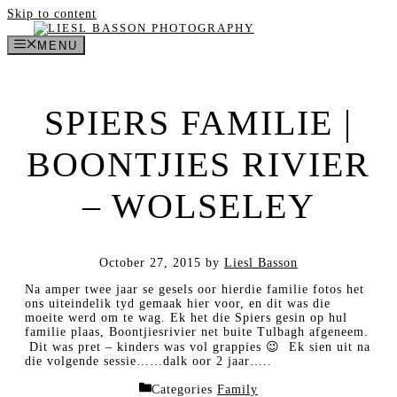
Skip to content
MENU
SPIERS FAMILIE |
BOONTJIES RIVIER
– WOLSELEY
October 27, 2015
by
Liesl Basson
Na amper twee jaar se gesels oor hierdie familie fotos het
ons uiteindelik tyd gemaak hier voor, en dit was die
moeite werd om te wag. Ek het die Spiers gesin op hul
familie plaas, Boontjiesrivier net buite Tulbagh afgeneem.
Dit was pret – kinders was vol grappies 😉 Ek sien uit na
die volgende sessie……dalk oor 2 jaar…..
Categories
Family