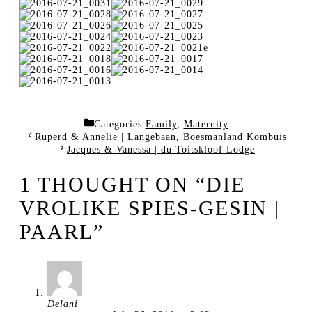
e
Categories
Family
,
Maternity
Ruperd & Annelie | Langebaan, Boesmanland Kombuis
Jacques & Vanessa | du Toitskloof Lodge
1 THOUGHT ON “DIE
VROLIKE SPIES-GESIN |
PAARL”
Delani